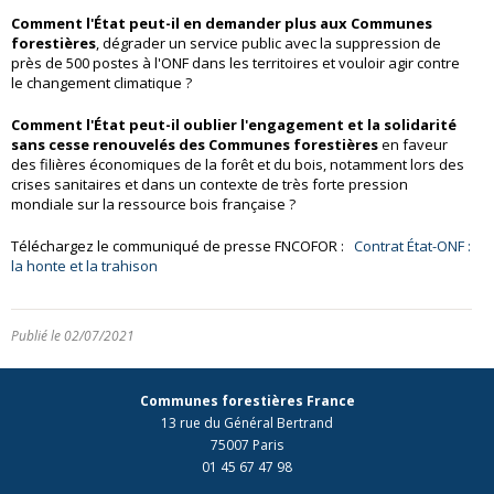
Comment l'État peut-il en demander plus aux Communes
forestières
, dégrader un service public avec la suppression de
près de 500 postes à l'ONF dans les territoires et vouloir agir contre
le changement climatique ?
Comment l'État peut-il oublier l'engagement et la solidarité
sans cesse renouvelés des Communes forestières
en faveur
des filières économiques de la forêt et du bois, notamment lors des
crises sanitaires et dans un contexte de très forte pression
mondiale sur la ressource bois française ?
Téléchargez le communiqué de presse FNCOFOR :
Contrat État-ONF :
la honte et la trahison
Publié le 02/07/2021
Communes forestières France
13 rue du Général Bertrand
75007 Paris
01 45 67 47 98