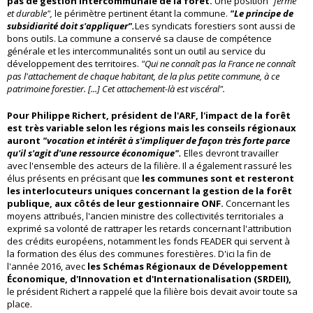
pas de gestion intercommunale de la forêt.
Une position
"ferme
et durable",
le périmètre pertinent étant la commune.
"Le principe de
subsidiarité doit s'appliquer".
Les syndicats forestiers sont aussi de
bons outils. La commune a conservé sa clause de compétence
générale et les intercommunalités sont un outil au service du
développement des territoires.
"Qui ne connaît pas la France ne connaît
pas l'attachement de chaque habitant, de la plus petite commune, à ce
patrimoine forestier. [...] Cet attachement-là est viscéral".
Pour Philippe Richert, président de l'ARF, l'impact de la forêt
est très variable selon les régions mais les conseils régionaux
auront
"vocation et intérêt à s'impliquer de façon très forte parce
qu'il s'agit d'une ressource économique".
Elles devront travailler
avec l'ensemble des acteurs de la filière. Il a également rassuré les
élus présents en précisant que
les communes sont et resteront
les interlocuteurs uniques concernant la gestion de la forêt
publique, aux côtés de leur gestionnaire ONF.
Concernant les
moyens attribués, l'ancien ministre des collectivités territoriales a
exprimé sa volonté de rattraper les retards concernant l'attribution
des crédits européens, notamment les fonds FEADER qui servent à
la formation des élus des communes forestières. D'ici la fin de
l'année 2016, avec
les Schémas Régionaux de Développement
Économique, d'Innovation et d'Internationalisation (SRDEII),
le président Richert a rappelé que la filière bois devait avoir toute sa
place.