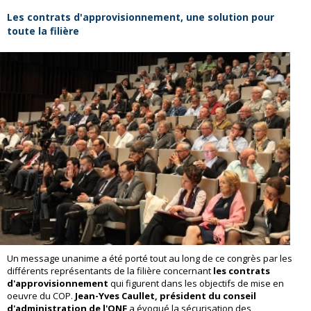
Les contrats d'approvisionnement, une solution pour
toute la filière
Un message unanime a été porté tout au long de ce congrès par les
différents représentants de la filière concernant
les contrats
d'approvisionnement
qui figurent dans les objectifs de mise en
oeuvre du COP.
Jean-Yves Caullet, président du conseil
d'administration de l'ONF
a évoqué la sécurisation des