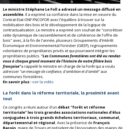
Le ministre Stéphane Le Foll a adressé un message diffusé en
assemblée.
Il a exprimé sa confiance dans la mise en oeuvre du
Contrat Etat-ONF-FNCOFOR avec l'équilibre à trouver sur la
mobilisation des bois et le développement de la logique de
contractualisation. Le ministre a exprimé son souhait de "concrétiser
cette dynamique de rassemblement et de cohérence de l'offre de
bois" avec, à la fin de l'année, plusieurs Groupements d'Intérêt
Économique et Environnemental Forestier (GIEEF), regroupements
volontaires de propriétaires privés et qui pourraient intégrer les
propriétaires publics.
"Les Communes forestières ont été au rendez-
vous à chaque grand moment de l'histoire de notre filière bois
française"
a rappelé le ministre en charge de la Forêt qui a voulu
adresser
"un message de confiance, d'ambition et d'amitié"
aux
communes forestières.
En savoir plus :
voir la vidéo
La forêt dans la réforme territoriale, la proximité avant
tout
Ce congrès a réuni autour d'un
débat "forêt et réforme
territoriale" les trois grandes associations nationales d'élus
conjuguées à trois grands échelons territoriaux, communal,
départemental et régional.
Avec la présence de
François
Baroin,
maire de Troyes et président de l'Association des maires de