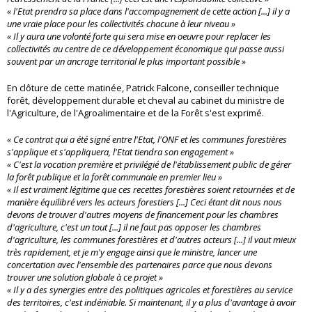
« l'Etat prendra sa place dans l'accompagnement de cette action [...] il y a
une vraie place pour les collectivités chacune à leur niveau »
« Il y aura une volonté forte qui sera mise en oeuvre pour replacer les
collectivités au centre de ce développement économique qui passe aussi
souvent par un ancrage territorial le plus important possible »
En clôture de cette matinée, Patrick Falcone, conseiller technique
forêt, développement durable et cheval au cabinet du ministre de
l'Agriculture, de l'Agroalimentaire et de la Forêt s'est exprimé.
« Ce contrat qui a été signé entre l'Etat, l'ONF et les communes forestières
s'applique et s'appliquera, l'Etat tiendra son engagement »
« C'est la vocation première et privilégié de l'établissement public de gérer
la forêt publique et la forêt communale en premier lieu »
« Il est vraiment légitime que ces recettes forestières soient retournées et de
manière équilibré vers les acteurs forestiers [...] Ceci étant dit nous nous
devons de trouver d'autres moyens de financement pour les chambres
d'agriculture, c'est un tout [...] il ne faut pas opposer les chambres
d'agriculture, les communes forestières et d'autres acteurs [...] il vaut mieux
très rapidement, et je m'y engage ainsi que le ministre, lancer une
concertation avec l'ensemble des partenaires parce que nous devons
trouver une solution globale à ce projet »
« Il y a des synergies entre des politiques agricoles et forestières au service
des territoires, c'est indéniable. Si maintenant, il y a plus d'avantage à avoir