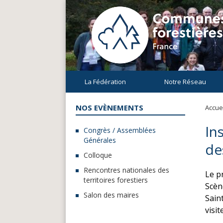
La Fédération
Notre Réseau
NOS EVÈNEMENTS
Accuei
In
Congrès / Assemblées
Générales
de
Colloque
Rencontres nationales des
Le p
territoires forestiers
Scèn
Salon des maires
Sain
visit