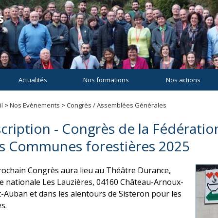
Actualités
Nos formations
Nos actions
l
>
Nos Evènements
>
Congrès / Assemblées Générales
scription - Congrès de la Fédératio
s Communes forestières 2025
rochain Congrès aura lieu au Théâtre Durance,
e nationale Les Lauzières, 04160 Château-Arnoux-
t-Auban et dans les alentours de Sisteron pour les
es.