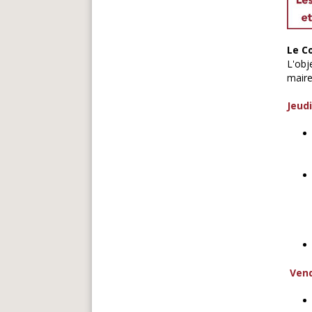
Le C
L'obj
maire
Jeudi
Vend