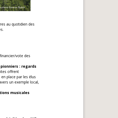
ires au quotidien des
es.
 financier/vote des
 pionniers : regards
sites offrent
 en place par les élus
avers un exemple local,
ations musicales