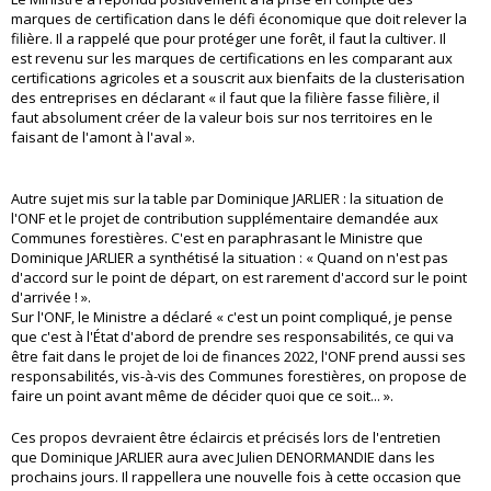
marques de certification dans le défi économique que doit relever la
filière. Il a rappelé que pour protéger une forêt, il faut la cultiver. Il
est revenu sur les marques de certifications en les comparant aux
certifications agricoles et a souscrit aux bienfaits de la clusterisation
des entreprises en déclarant « il faut que la filière fasse filière, il
faut absolument créer de la valeur bois sur nos territoires en le
faisant de l'amont à l'aval ».
Autre sujet mis sur la table par Dominique JARLIER : la situation de
l'ONF et le projet de contribution supplémentaire demandée aux
Communes forestières. C'est en paraphrasant le Ministre que
Dominique JARLIER a synthétisé la situation : « Quand on n'est pas
d'accord sur le point de départ, on est rarement d'accord sur le point
d'arrivée ! ».
Sur l'ONF, le Ministre a déclaré « c'est un point compliqué, je pense
que c'est à l'État d'abord de prendre ses responsabilités, ce qui va
être fait dans le projet de loi de finances 2022, l'ONF prend aussi ses
responsabilités, vis-à-vis des Communes forestières, on propose de
faire un point avant même de décider quoi que ce soit... ».
Ces propos devraient être éclaircis et précisés lors de l'entretien
que Dominique JARLIER aura avec Julien DENORMANDIE dans les
prochains jours. Il rappellera une nouvelle fois à cette occasion que