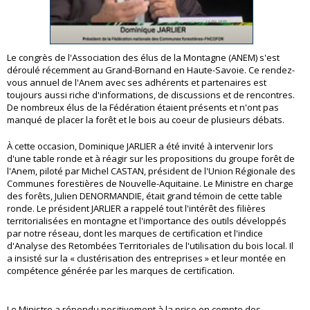
Le congrès de l'Association des élus de la Montagne (ANEM) s'est
déroulé récemment au Grand-Bornand en Haute-Savoie. Ce rendez-
vous annuel de l'Anem avec ses adhérents et partenaires est
toujours aussi riche d'informations, de discussions et de rencontres.
De nombreux élus de la Fédération étaient présents et n'ont pas
manqué de placer la forêt et le bois au coeur de plusieurs débats.
À cette occasion, Dominique JARLIER a été invité à intervenir lors
d'une table ronde et à réagir sur les propositions du groupe forêt de
l'Anem, piloté par Michel CASTAN, président de l'Union Régionale des
Communes forestières de Nouvelle-Aquitaine. Le Ministre en charge
des forêts, Julien DENORMANDIE, était grand témoin de cette table
ronde. Le président JARLIER a rappelé tout l'intérêt des filières
territorialisées en montagne et l'importance des outils développés
par notre réseau, dont les marques de certification et l'indice
d'Analyse des Retombées Territoriales de l'utilisation du bois local. Il
a insisté sur la « clustérisation des entreprises » et leur montée en
compétence générée par les marques de certification.
Le Ministre a répondu positivement à la prise en compte des