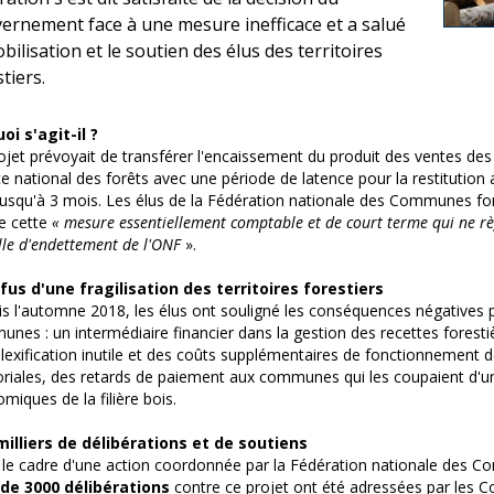
ernement face à une mesure inefficace et a salué
bilisation et le soutien des élus des territoires
tiers.
oi s'agit-il ?
ojet prévoyait de transférer l'encaissement du produit des ventes des 
ice national des forêts avec une période de latence pour la restitut
 jusqu'à 3 mois. Les élus de la Fédération nationale des Communes fo
e cette
« mesure essentiellement comptable et de court terme
qui ne rè
lle d'endettement de l'ONF
».
fus d'une fragilisation des territoires forestiers
s l'automne 2018, les élus ont souligné les conséquences négatives p
nes : un intermédiaire financier dans la gestion des recettes foresti
exification inutile et des coûts supplémentaires de fonctionnement de
toriales, des retards de paiement aux communes
qui les coupaient d'u
miques de la filière bois.
illiers de délibérations et de soutiens
le cadre d'une action coordonnée par la Fédération nationale des C
 de 3000 délibérations
contre ce projet ont été adressées par les