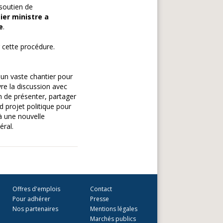
 soutien de
ier ministre a
e
.
 cette procédure.
un vaste chantier pour
vre la discussion avec
fin de présenter, partager
d projet politique pour
 à une nouvelle
éral.
Offres d'emplois
Contact
Pour adhérer
Presse
Nos partenaires
Mentions légales
Marchés publics