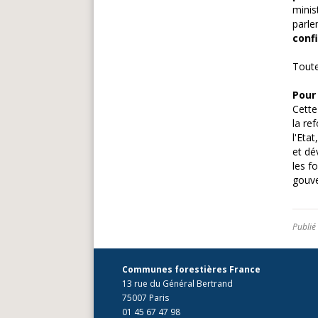
minis
parle
conf
Toute
Pour
Cette
la re
l'Etat
et dé
les f
gouve
Publié
Communes forestières France
13 rue du Général Bertrand
75007 Paris
01 45 67 47 98