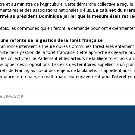
tre et au ministre de l'Agriculture. Cette démarche collective a reçu le
mentaires et des associations nationales d'élus.
Le cabinet du Prem
irmé au président Dominique Jarlier que la mesure était retiré
fois, les communes qui en feront la demande pourront expérimenter
 une refonte de la gestion de la forêt française
 annonce intervient à l'heure où les Communes forestières entament 
fonte de la gestion de la forêt française. Cette approche exigeante ou
, les collectivités, le Parlement et les acteurs de la filière forêt-bois a
velopper des propositions. Les élus des territoires appellent à un gran
orêts de France, au coeur des enjeux de la planète. Ils appellent aussi
rnance territoriale, en réaffirmant leur engagement pour l'intérêt gén
 le 29/06/2019