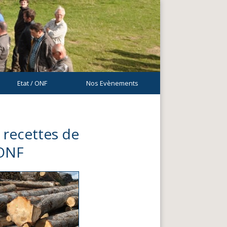
Etat / ONF
Nos Evènements
 recettes de
'ONF