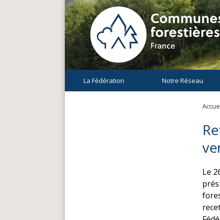
La Fédération
Notre Réseau
Accuei
Re
ve
Le 2
prés
fore
rece
Fédér