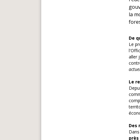
gouv
la mo
fores
De qu
Le pr
l'Off
aller
contr
actue
Le re
Depui
commu
compl
terri
écono
Des m
Dans 
près