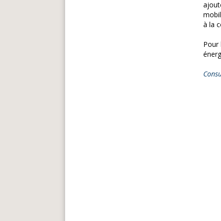
ajout
mobil
à la 
Pour 
énerg
Consu