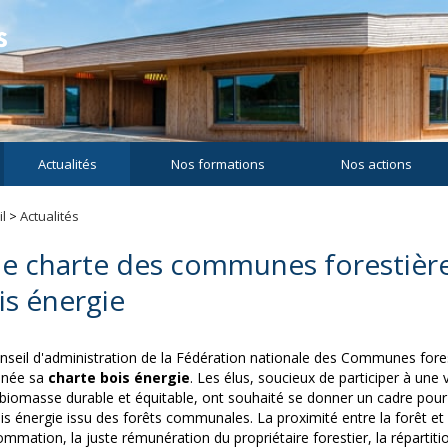
Actualités
Nos formations
Nos actions
l
>
Actualités
e charte des communes forestière
is énergie
nseil d'administration de la Fédération nationale des Communes fores
inée sa
charte bois énergie
. Les élus, soucieux de participer à une 
 biomasse durable et équitable, ont souhaité se donner un cadre pour
is énergie issu des forêts communales. La proximité entre la forêt et l
mmation, la juste rémunération du propriétaire forestier, la répartitio