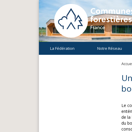
La Fédération
Notre Réseau
Accuei
Un
bo
Le co
entér
de la
du bo
conso