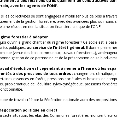
hement à des relations qu'ils qualifient de constructives dans 
rrain, avec les agents de l'ONF.
, si les collectivités se sont engagées à mobiliser plus de bois à travers
upement de la gestion forestière, avec des avancées plus ou moins so
ela ne résout en rien la situation financière critique de l'ONF.
égime forestier à adapter
uoi ouvrir le grand chantier du régime forestier ? Ce socle est la base
orêts publiques,
au service de l'intérêt général
. Il donne pleinemen
mique (vente des bois communaux, travaux forestiers...), aménageur d
 bonne gestion de ce patrimoine et de la préservation de sa biodiversi
ravail d'évolution est cependant à mener à l'heure où les espa
rontés à des pressions de tous ordres
: changement climatique, 
ertaines essences en forêts, pressions sociétales et besoins de comp
is, problématique de l'équilibre sylvo-cynégétique, pressions foncières
fonctionnalité.
oupe de travail créé par la Fédération nationale aura des proposition
négociation politique en direct
à cette situation, les élus des Communes forestières montrent leur c