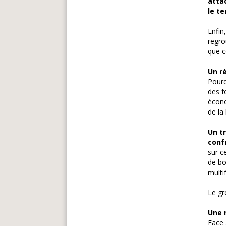
attac
le te
Enfin
regro
que c
Un r
Pourq
des f
écono
de la
Un t
conf
sur c
de bo
multi
Le gr
Une 
Face 