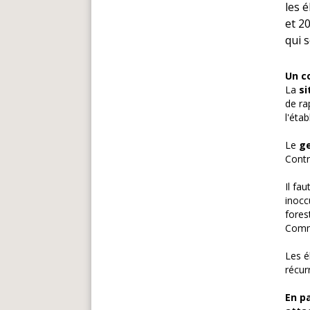
les 
et 2
qui 
Un c
La
si
de ra
l'éta
Le
ge
Contr
Il fau
inocc
fores
Commu
Les é
récur
En pa