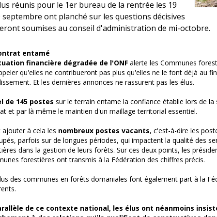
élus réunis pour le 1er bureau de la rentrée les 19
0 septembre ont planché sur les questions décisives
seront soumises au conseil d'administration de mi-octobre.
ontrat entamé
tuation financière dégradée de l'ONF
alerte les Communes foresti
ppeler qu'elles ne contribueront pas plus qu'elles ne le font déjà au 
blissement. Et les dernières annonces ne rassurent pas les élus.
l de 145 postes
sur le terrain entame la confiance établie lors de la
at et par là même le maintien d'un maillage territorial essentiel.
t ajouter à cela les
nombreux postes vacants
, c'est-à-dire les p
upés, parfois sur de longues périodes, qui impactent la qualité des
tières dans la gestion de leurs forêts. Sur ces deux points, les présid
nes forestières ont transmis à la Fédération des chiffres précis.
lus des communes en forêts domaniales font également part à la Fé
rents.
rallèle de ce contexte national, les élus ont néanmoins insist