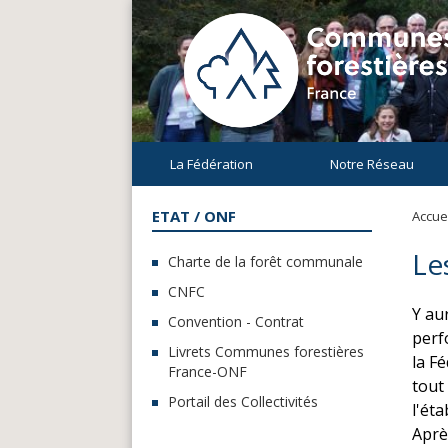
La Fédération
Notre Réseau
ETAT / ONF
Accuei
Le
Charte de la forêt communale
CNFC
Y au
Convention - Contrat
perfo
Livrets Communes forestières
la F
France-ONF
tout
Portail des Collectivités
l'ét
Aprè