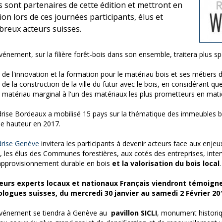
s sont partenaires de cette édition et mettront en
ion lors de ces journées participants, élus et
reux acteurs suisses.
vénement, sur la filière forêt-bois dans son ensemble, traitera plus s
de l'innovation et la formation pour le matériau bois et ses métiers d
de la construction de la ville du futur avec le bois, en considérant qu
matériau marginal à l'un des matériaux les plus prometteurs en mati
ise Bordeaux a mobilisé 15 pays sur la thématique des immeubles 
e hauteur en 2017.
rise Genève
invitera les participants à devenir acteurs face aux enje
, les élus des Communes forestières, aux cotés des entreprises, int
'approvisionnement durable en bois
et la valorisation du bois local
.
ieurs experts locaux et nationaux Français viendront témoigne
logues suisses, du mercredi 30 janvier au samedi 2 Février 20
événement se tiendra à Genève au
pavillon SICLI
, monument historiqu