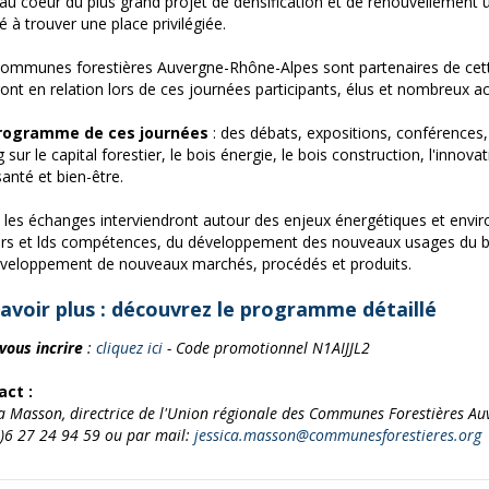
 au coeur du plus grand projet de densification et de renouvellement u
é à trouver une place privilégiée.
ommunes forestières Auvergne-Rhône-Alpes sont partenaires de cett
ont en relation lors de ces journées participants, élus et nombreux ac
rogramme de ces journées
: des débats, expositions, conférences,
 sur le capital forestier, le bois énergie, le bois construction, l'innova
santé et bien-être.
, les échanges interviendront autour des enjeux énergétiques et env
rs et lds compétences, du développement des nouveaux usages du bo
veloppement de nouveaux marchés, procédés et produits.
avoir plus :
découvrez le programme détaillé
vous incrire
:
cliquez ici
- Code promotionnel N1AIJJL2
act :
ca Masson, directrice de l'Union régionale des Communes Forestières A
)6 27 24 94 59 ou par mail:
jessica.masson@communesforestieres.org