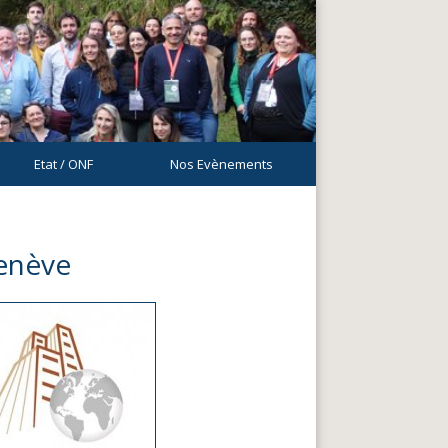
Etat / ONF
Nos Evènements
enève