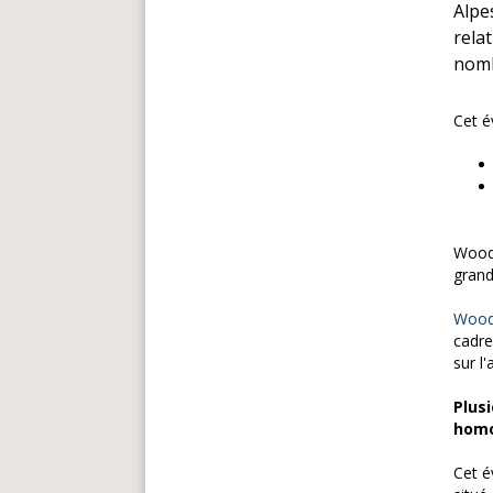
Alpe
relat
nomb
Cet é
Woodr
grand
Wood
cadre
sur l
Plus
homo
Cet 