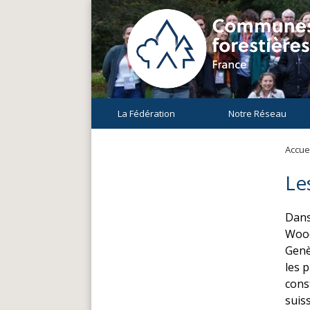
La Fédération
Notre Réseau
Accuei
Le
Dans
Wood
Genè
les 
cons
suis