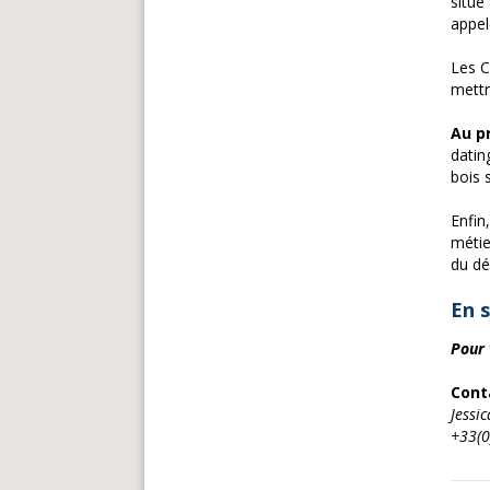
situé
appel
Les C
mettr
Au p
dating
bois 
Enfin
métie
du dé
En s
Pour 
Cont
Jessi
+33(0