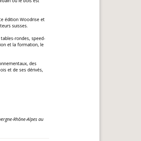
rbain où le bois est
e édition Woodrise et
teurs suisses.
 tables-rondes, speed-
tion et la formation, le
ironnementaux, des
is et de ses dérivés,
uvergne-Rhône-Alpes au