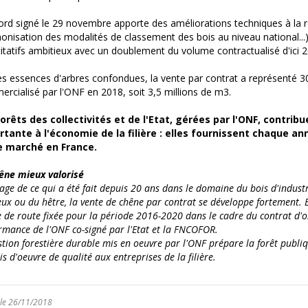
ord signé le 29 novembre apporte des améliorations techniques à la r
onisation des modalités de classement des bois au niveau national...) 
itatifs ambitieux avec un doublement du volume contractualisé d'ici 2
s essences d'arbres confondues, la vente par contrat a représenté 
rcialisé par l'ONF en 2018, soit 3,5 millions de m3.
orêts des collectivités et de l'Etat, gérées par l'ONF, contri
rtante à l'économie de la filière : elles fournissent chaque a
le marché en France.
êne mieux valorisé
mage de ce qui a été fait depuis 20 ans dans le domaine du bois d'industr
eux ou du hêtre, la vente de chêne par contrat se développe fortement. El
le de route fixée pour la période 2016-2020 dans le cadre du contrat d'o
rmance de l'ONF co-signé par l'Etat et la FNCOFOR.
stion forestière durable mis en oeuvre par l'ONF prépare la forêt publi
is d'oeuvre de qualité aux entreprises de la filière.
 le 26/11/2018