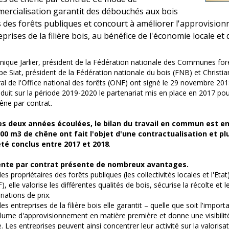
ercialisation garantit des débouchés aux bois
s des forêts publiques et concourt à améliorer l'approvisio
prises de la filière bois, au bénéfice de l'économie locale et d
ique Jarlier, président de la Fédération nationale des Communes fo
ppe Siat, président de la Fédération nationale du bois (FNB) et Christia
al de l'Office national des forêts (ONF) ont signé le 29 novembre 201
duit sur la période 2019-2020 le partenariat mis en place en 2017 po
êne par contrat.
es deux années écoulées, le bilan du travail en commun est en e
00 m3 de chêne ont fait l'objet d'une contractualisation et pl
été conclus entre 2017 et 2018
.
ente par contrat présente de nombreux avantages.
les propriétaires des forêts publiques (les collectivités locales et l'Etat
), elle valorise les différentes qualités de bois, sécurise la récolte et 
riations de prix.
les entreprises de la filière bois elle garantit – quelle que soit l'impor
lume d'approvisionnement en matière première et donne une visibilité
. Les entreprises peuvent ainsi concentrer leur activité sur la valorisat