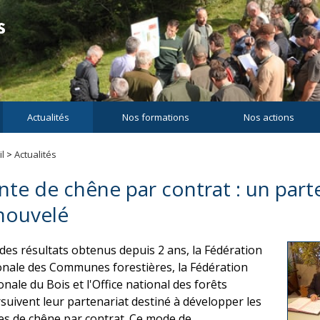
Actualités
Nos formations
Nos actions
l
>
Actualités
nte de chêne par contrat : un part
nouvelé
 des résultats obtenus depuis 2 ans, la Fédération
onale des Communes forestières, la Fédération
onale du Bois et l'Office national des forêts
suivent leur partenariat destiné à développer les
es de chêne par contrat. Ce mode de