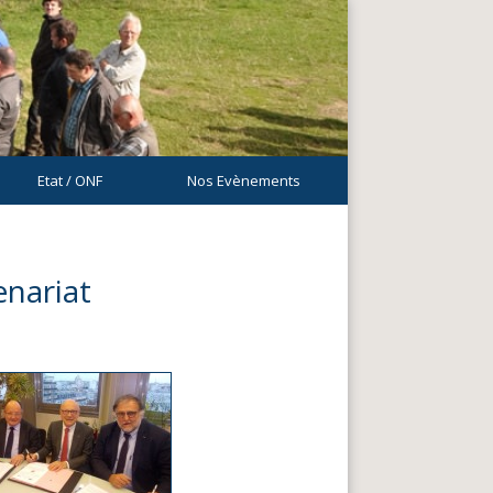
Etat / ONF
Nos Evènements
enariat