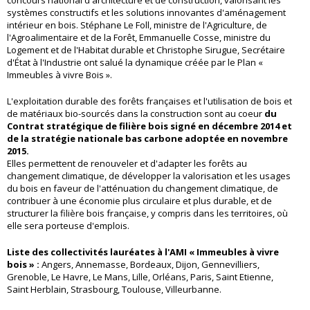
concours national d'architecture et de construction, valorisant les
systèmes constructifs et les solutions innovantes d'aménagement
intérieur en bois. Stéphane Le Foll, ministre de l'Agriculture, de
l'Agroalimentaire et de la Forêt, Emmanuelle Cosse, ministre du
Logement et de l'Habitat durable et Christophe Sirugue, Secrétaire
d'État à l'Industrie ont salué la dynamique créée par le Plan «
Immeubles à vivre Bois ».
L'exploitation durable des forêts françaises et l'utilisation de bois et
de matériaux bio-sourcés dans la construction sont au coeur
du
Contrat stratégique de filière bois signé en décembre 2014 et
de la stratégie nationale bas carbone adoptée en novembre
2015.
Elles permettent de renouveler et d'adapter les forêts au
changement climatique, de développer la valorisation et les usages
du bois en faveur de l'atténuation du changement climatique, de
contribuer à une économie plus circulaire et plus durable, et de
structurer la filière bois française, y compris dans les territoires, où
elle sera porteuse d'emplois.
Liste des collectivités lauréates à l'AMI « Immeubles à vivre
bois » :
Angers, Annemasse, Bordeaux, Dijon, Gennevilliers,
Grenoble, Le Havre, Le Mans, Lille, Orléans, Paris, Saint Etienne,
Saint Herblain, Strasbourg, Toulouse, Villeurbanne.