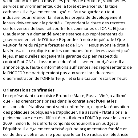
valorisation locale du bois et les projets de territoire ; valoriser les
services environnementaux de la forêt et avancer sur la taxe
carbone ». Il a également souligné « il faut se garder du tout
industriel pour relancer la filière, les projets de développement
locaux doivent avoir la priorité ». Cependant la chute des recettes
sur les ventes de bois fait souffrir les communes et l'ONF... Et Jean-
Claude Monin a demandé avec insistance aux représentants du
gouvernement et de l'Office « Répondez à notre inquiétude ! Que
veut-on faire du régime forestier et de l'ONF ? Nous avons le droit à
la vérité... » Il a expliqué que les communes forestières avaient joué
le jeu, mais qu'elles exigeaient la garantie du plein respect du
contrat Etat-ONF et l'assurance du rétablissement budgétaire. Il a
annoncé que, faute d'informations suffisantes, les représentants de
la FNCOFOR ne participeraient pas aux votes lors du conseil
d'administration de l'ONF le 1er juillet si la situation restait en l'état.
Orientations confirmées
Le représentant du ministre Bruno Le Maire, Pascal Viné, a affirmé
que « les orientations prises dans le contrat avec l'ONF et les
missions de l'établissement sont confirmées », et que la rénovation
des politiques publiques va s'appliquer. Il a assuré « l'Etat a pris la
pleine mesure de ces difficultés »... il aidera l'ONF à passer le cap de
2009... Selon lui, les efforts conjoints conduiront à un budget à
l'équilibre. Il a également précisé qu'une argumentation fondée et
solide devrait être fournie pour que le tarif de rachat de l'électricité