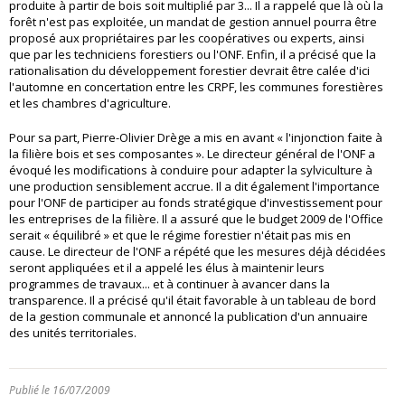
produite à partir de bois soit multiplié par 3... Il a rappelé que là où la
forêt n'est pas exploitée, un mandat de gestion annuel pourra être
proposé aux propriétaires par les coopératives ou experts, ainsi
que par les techniciens forestiers ou l'ONF. Enfin, il a précisé que la
rationalisation du développement forestier devrait être calée d'ici
l'automne en concertation entre les CRPF, les communes forestières
et les chambres d'agriculture.
Pour sa part, Pierre-Olivier Drège a mis en avant « l'injonction faite à
la filière bois et ses composantes ». Le directeur général de l'ONF a
évoqué les modifications à conduire pour adapter la sylviculture à
une production sensiblement accrue. Il a dit également l'importance
pour l'ONF de participer au fonds stratégique d'investissement pour
les entreprises de la filière. Il a assuré que le budget 2009 de l'Office
serait « équilibré » et que le régime forestier n'était pas mis en
cause. Le directeur de l'ONF a répété que les mesures déjà décidées
seront appliquées et il a appelé les élus à maintenir leurs
programmes de travaux... et à continuer à avancer dans la
transparence. Il a précisé qu'il était favorable à un tableau de bord
de la gestion communale et annoncé la publication d'un annuaire
des unités territoriales.
Publié le 16/07/2009