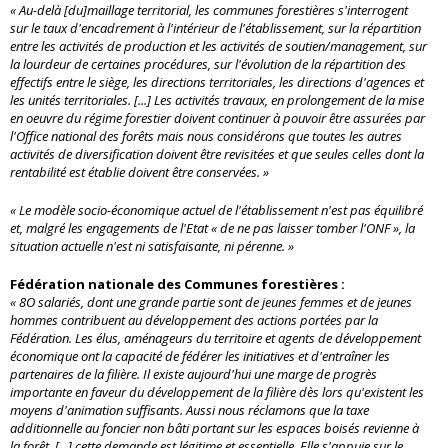
« Au-delà [du]maillage territorial, les communes forestières s'interrogent
sur le taux d'encadrement à l'intérieur de l'établissement, sur la répartition
entre les activités de production et les activités de soutien/management, sur
la lourdeur de certaines procédures, sur l'évolution de la répartition des
effectifs entre le siège, les directions territoriales, les directions d'agences et
les unités territoriales. [...] Les activités travaux, en prolongement de la mise
en oeuvre du régime forestier doivent continuer à pouvoir être assurées par
l'Office national des forêts mais nous considérons que toutes les autres
activités de diversification doivent être revisitées et que seules celles dont la
rentabilité est établie doivent être conservées. »
« Le modèle socio-économique actuel de l'établissement n'est pas équilibré
et, malgré les engagements de l'Etat « de ne pas laisser tomber l'ONF », la
situation actuelle n'est ni satisfaisante, ni pérenne. »
Fédération nationale des Communes forestières :
« 8O salariés, dont une grande partie sont de jeunes femmes et de jeunes
hommes contribuent au développement des actions portées par la
Fédération. Les élus, aménageurs du territoire et agents de développement
économique ont la capacité de fédérer les initiatives et d'entraîner les
partenaires de la filière. Il existe aujourd'hui une marge de progrès
importante en faveur du développement de la filière dès lors qu'existent les
moyens d'animation suffisants. Aussi nous réclamons que la taxe
additionnelle au foncier non bâti portant sur les espaces boisés revienne à
la forêt. [...] cette demande est légitime et essentielle. Elle s'appuie sur le