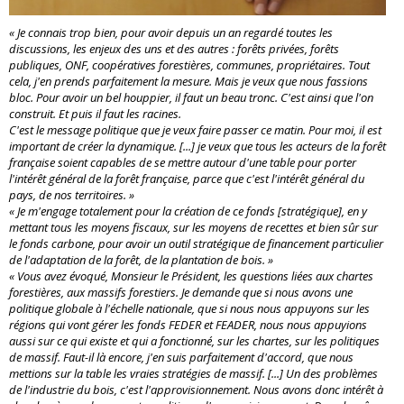
« Je connais trop bien, pour avoir depuis un an regardé toutes les
discussions, les enjeux des uns et des autres : forêts privées, forêts
publiques, ONF, coopératives forestières, communes, propriétaires. Tout
cela, j'en prends parfaitement la mesure. Mais je veux que nous fassions
bloc. Pour avoir un bel houppier, il faut un beau tronc. C'est ainsi que l'on
construit. Et puis il faut les racines.
C'est le message politique que je veux faire passer ce matin. Pour moi, il est
important de créer la dynamique. [...] je veux que tous les acteurs de la forêt
française soient capables de se mettre autour d'une table pour porter
l'intérêt général de la forêt française, parce que c'est l'intérêt général du
pays, de nos territoires. »
« Je m'engage totalement pour la création de ce fonds [stratégique], en y
mettant tous les moyens fiscaux, sur les moyens de recettes et bien sûr sur
le fonds carbone, pour avoir un outil stratégique de financement particulier
de l'adaptation de la forêt, de la plantation de bois. »
« Vous avez évoqué, Monsieur le Président, les questions liées aux chartes
forestières, aux massifs forestiers. Je demande que si nous avons une
politique globale à l'échelle nationale, que si nous nous appuyons sur les
régions qui vont gérer les fonds FEDER et FEADER, nous nous appuyions
aussi sur ce qui existe et qui a fonctionné, sur les chartes, sur les politiques
de massif. Faut-il là encore, j'en suis parfaitement d'accord, que nous
mettions sur la table les vraies stratégies de massif. [...] Un des problèmes
de l'industrie du bois, c'est l'approvisionnement. Nous avons donc intérêt à