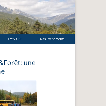
Etat / ONF
Nos Evènements
&Forêt: une
me