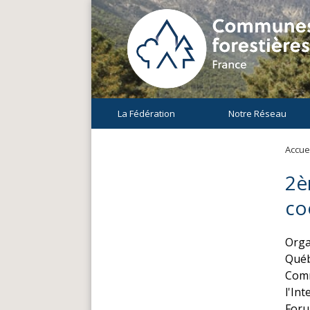
La Fédération
Notre Réseau
Accuei
2è
co
Orga
Québ
Comm
l'In
Foru