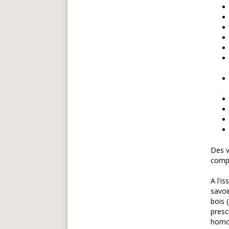
Des v
compl
A l'i
savoi
bois 
presc
homo