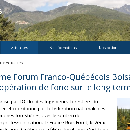
Actualités
Nos formations
Nos actions
l
>
Actualités
me Forum Franco-Québécois Bois
opération de fond sur le long ter
nisé par l'Ordre des Ingénieurs Forestiers du
ec et coordonné par la Fédération nationale des
unes forestières, avec le soutien de
terprofession nationale France Bois Forêt, le 2ème
m France-Québec de la filière forêt-bois s'est tenu