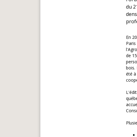
du 2
dens
profe
En 20
Paris 
l'Agr
de 15
perso
bois.
été à
coopé
L'édi
québé
accue
Consu
Plusi