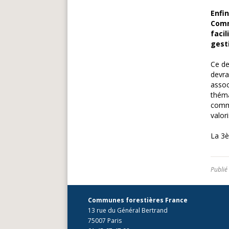
Enfi
Comm
faci
gesti
Ce de
devra
assoc
théma
commu
valor
La 3è
Publié
Communes forestières France
13 rue du Général Bertrand
75007 Paris