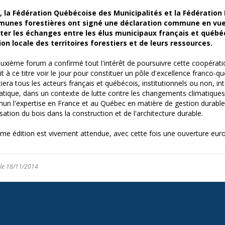
n, la Fédération Québécoise des Municipalités et la Fédération
unes forestières ont signé une déclaration commune en vue
liter les échanges entre les élus municipaux français et québé
on locale des territoires forestiers et de leurs ressources.
uxième forum a confirmé tout l'intérêt de poursuivre cette coopérat
it à ce titre voir le jour pour constituer un pôle d'excellence franco-q
iera tous les acteurs français et québécois, institutionnels ou non, in
tique, dans un contexte de lutte contre les changements climatiques
n l'expertise en France et au Québec en matière de gestion durable 
isation du bois dans la construction et de l'architecture durable.
me édition est vivement attendue, avec cette fois une ouverture eur
 le 18/11/2014