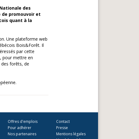
 Nationale des
 de promouvoir et
cois quant à la
ion. Une plateforme web
uébécois Bois&Forêt. Il
téressés par cette
, pour mettre en
des forêts, de
opéenne.
Offres d'emplois
Contact
Pour adhérer
Presse
Nos partenaires
Mentions légales