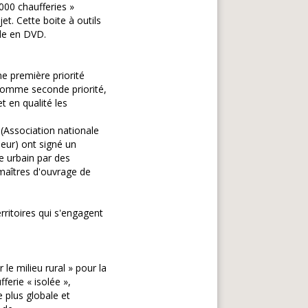
1000 chaufferies »
et. Cette boite à outils
e en DVD.
e première priorité
 Comme seconde priorité,
 en qualité les
(Association nationale
leur) ont signé un
e urbain par des
 maîtres d'ouvrage de
rritoires qui s'engagent
e milieu rural » pour la
ferie « isolée »,
 plus globale et