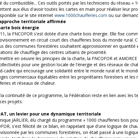
té du combustible... Ces outils portés par les techniciens du réseau « 
ttent aux élus d'avoir toutes les cartes en main pour réaliser leur proj
isponible sur le site internet
www.1000chaufferies.com
ou sur demand
approche territoriale affirmée
harte bois énergie
11, la FNCOFOR s'est dotée d'une charte bois énergie. Elle fixe comm
rovisionnement en circuit court des chaufferies bois du monde rural.
lus des communes forestières souhaitent approvisionner en quantité et
llations de chauffage des centres urbains de proximité.
mettre en oeuvre les principes de la charte, la FNCOFOR et AMORCE 
ollectivités pour une gestion locale de l'énergie et des réseaux de cha
d-cadre qui encourage une solidarité entre le monde rural et le mond
ges commerciaux équitables entre les propriétaires forestiers et les
feries et réseaux de chaleur.
la continuité de ce programme, la Fédération reste en lien avec les te
ces projets.
PAT, un levier pour une dynamique territoriale
ique JARLIER, élu chargé du programme « 1000 chaufferies bois pour l
OR, s'est félicité de ce bilan, en rappelant que d'une logique de chauf
visionnée par les communes forestières, on était passé à une logique