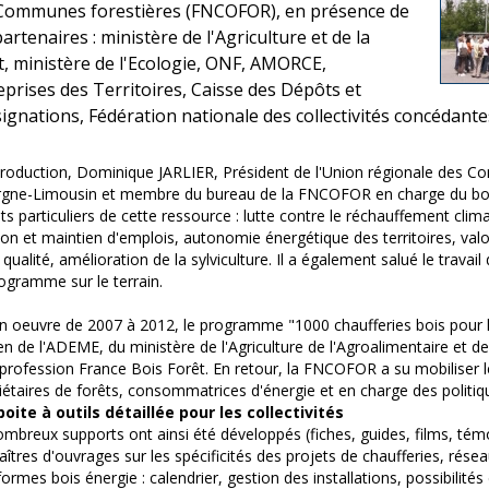
Communes forestières (FNCOFOR), en présence de
artenaires : ministère de l'Agriculture et de la
t, ministère de l'Ecologie, ONF, AMORCE,
eprises des Territoires, Caisse des Dépôts et
ignations, Fédération nationale des collectivités concédante
troduction, Dominique JARLIER, Président de l'Union régionale des 
gne-Limousin et membre du bureau de la FNCOFOR en charge du bois
êts particuliers de cette ressource : lutte contre le réchauffement climat
ion et maintien d'emplois, autonomie énergétique des territoires, valo
e qualité, amélioration de la sylviculture. Il a également salué le trava
ogramme sur le terrain.
n oeuvre de 2007 à 2012, le programme "1000 chaufferies bois pour le 
en de l'ADEME, du ministère de l'Agriculture de l'Agroalimentaire et de
erprofession France Bois Forêt. En retour, la FNCOFOR a su mobiliser le
iétaires de forêts, consommatrices d'énergie et en charge des politique
oite à outils détaillée pour les collectivités
mbreux supports ont ainsi été développés (fiches, guides, films, té
aîtres d'ouvrages sur les spécificités des projets de chaufferies, rése
formes bois énergie : calendrier, gestion des installations, possibilités