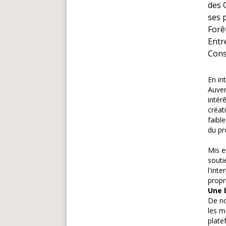
des 
ses p
Forê
Entr
Cons
En in
Auver
intér
créat
faibl
du pr
Mis e
souti
l'int
propr
Une b
De no
les m
plate