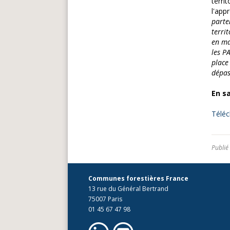
terri
l'app
parten
terri
en ma
les P
place
dépass
En sa
Téléc
Publié
Communes forestières France
13 rue du Général Bertrand
75007 Paris
01 45 67 47 98