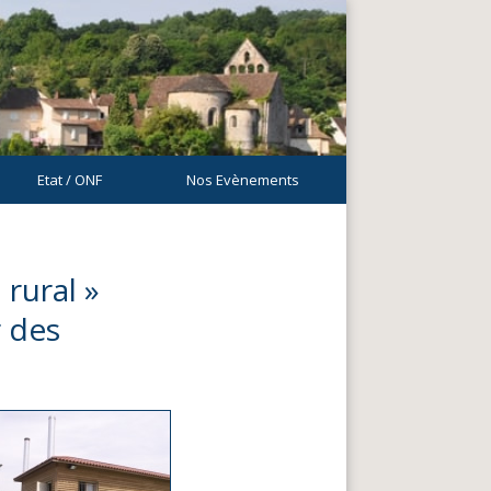
Etat / ONF
Nos Evènements
 rural »
r des