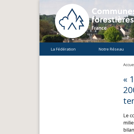
La Fédération
Notre Réseau
Accuei
« 
20
ter
Le c
milie
bila