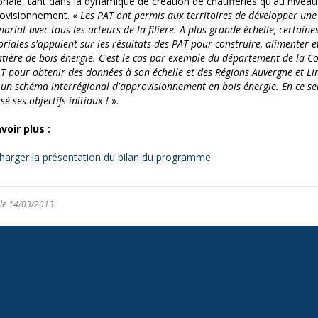
toriale, tant dans la dynamique de création de chaufferies qu'au niveau
rovisionnement. «
Les PAT ont permis aux territoires de développer une 
ariat avec tous les acteurs de la filière. A plus grande échelle, certaines
toriales s'appuient sur les résultats des PAT pour construire, alimenter et
tière de bois énergie. C'est le cas par exemple du département de la C
AT pour obtenir des données à son échelle et des Régions Auvergne et L
 un schéma interrégional d'approvisionnement en bois énergie. En ce s
é ses objectifs initiaux !
».
voir plus :
harger la présentation du bilan du programme
 le 14/03/2013