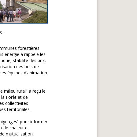
s.
Communes forestières
 énergie a rappelé les
ique, stabilité des prix,
risation des bois de
il des équipes d'animation
milieu rural" a reçu le
 la Forêt et de
s collectivités
s territoriales.
moignages) pour informer
au de chaleur et
 de mutualisation,