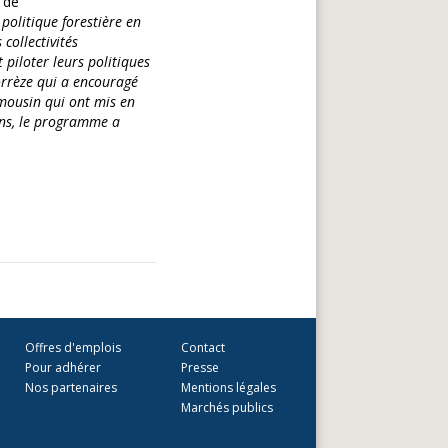
 de
politique forestière en
 collectivités
 piloter leurs politiques
orrèze qui a encouragé
imousin qui ont mis en
ens, le programme a
Offres d'emplois
Contact
Pour adhérer
Presse
Nos partenaires
Mentions légales
Marchés publics