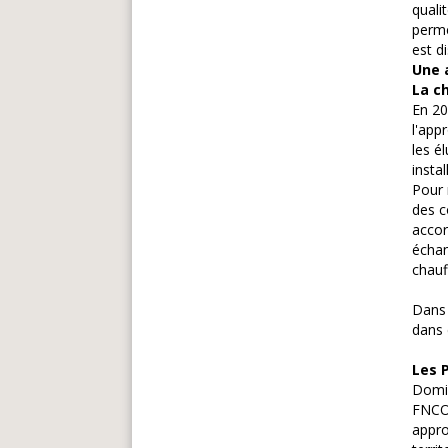
quali
perme
est d
Une 
La c
En 20
l'app
les é
insta
Pour 
des c
accor
échan
chauf
Dans 
dans 
Les 
Domin
FNCOF
appro