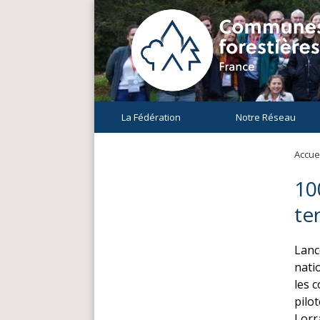
La Fédération
Notre Réseau
Accuei
10
te
Lanc
nati
les c
pilo
Lorr