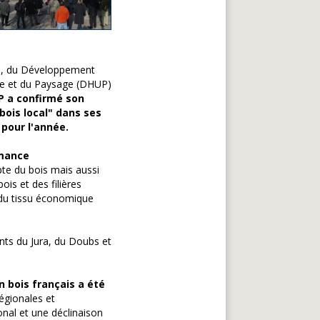
ie, du Développement
isme et du Paysage (DHUP)
P a confirmé son
bois local" dans ses
 pour l'année.
rmance
te du bois mais aussi
ois et des filières
n du tissu économique
nts du Jura, du Doubs et
n bois français a été
égionales et
onal et une déclinaison