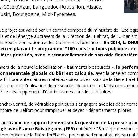
s-Côte d'Azur, Languedoc-Roussillon, Alsace,
usin, Bourgogne, Midi-Pyrénées.
e projet est validé par un comité composé du ministère de l'Ecolog
le et de l'énergie au travers de la Direction de l'Habitat, de l'Urban
 la Fédération nationale des Communes forestières.
En 2014, la DHU
ien en plaçant le programme "100 constructions publiques en 
ières priorités, avec le renouvellement de son aide financière
avers de la nouvelle labellisation « bâtiments biosourcés »,
la perfo
ronnementale globale du bâti est calculée,
avec la prise en comp
art importante d'autres matériaux biosourcés issus de la filière forêt-b
s. L'objectif : l'utilisation de ressources de proximité, la dynamisatio
 et le développement d'éco-industries dans les territoires.
anche-Comté, de véritables politiques s'engagent avec les départeme
rritoire de Belfort pour s'impliquer et devenir départements-pilotes.
,
un travail de rapprochement sur la question de la prescriptio
gé avec France Bois régions (FBR)
quifédère 23 interprofessions r
tementales de la filière forêt-bois, pour un partenariat au niveau nati