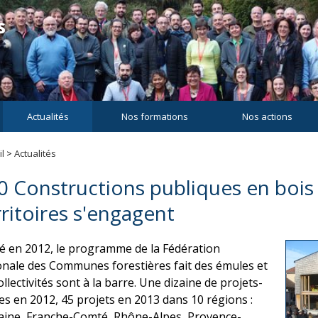
Actualités
Nos formations
Nos actions
l
>
Actualités
0 Constructions publiques en bois l
rritoires s'engagent
é en 2012, le programme de la Fédération
onale des Communes forestières fait des émules et
ollectivités sont à la barre. Une dizaine de projets-
tes en 2012, 45 projets en 2013 dans 10 régions :
aine, Franche-Comté, Rhône-Alpes, Provence-