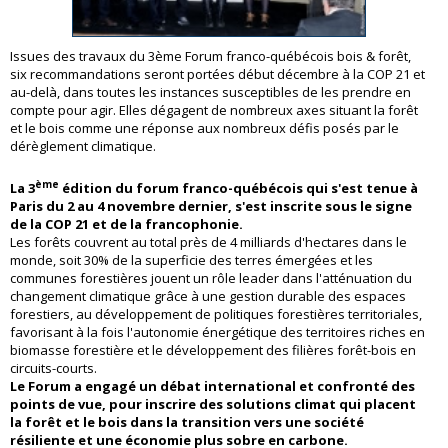
Issues des travaux du 3ème Forum franco-québécois bois & forêt,
six recommandations seront portées début décembre à la COP 21 et
au-delà, dans toutes les instances susceptibles de les prendre en
compte pour agir. Elles dégagent de nombreux axes situant la forêt
et le bois comme une réponse aux nombreux défis posés par le
dérèglement climatique.
ème
La 3
édition du forum franco-québécois qui s'est tenue à
Paris du 2 au 4 novembre dernier, s'est inscrite sous le signe
de la COP 21 et de la francophonie.
Les forêts couvrent au total près de 4 milliards d'hectares dans le
monde, soit 30% de la superficie des terres émergées et les
communes forestières jouent un rôle leader dans l'atténuation du
changement climatique grâce à une gestion durable des espaces
forestiers, au développement de politiques forestières territoriales,
favorisant à la fois l'autonomie énergétique des territoires riches en
biomasse forestière et le développement des filières forêt-bois en
circuits-courts.
Le Forum a engagé un débat international et confronté des
points de vue, pour inscrire des solutions climat qui placent
la forêt et le bois dans la transition vers une société
résiliente et une économie plus sobre en carbone.